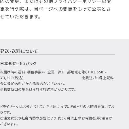
的の変更、またはその他プライバシーポリシーの変
更を行う際は、当ページへの変更をもって公表とさ
せていただきます。
発送・送料について
ショッピングガイド
日本郵便 ゆうパック
お届け時の送料・梱包手数料：全国一律（一部地域を除く） ￥1,650～
￥3,300（税込） 北海道、沖縄 上記料
金に追加送料がかかる場合がございます。
※複数個口の場合はそれぞれ送料がかかります。
ドライブーケはお預かりしてからお届けまでに約6ヶ月のお時間を頂いてお
ります。
ご注文状況や社会情勢の影響により、約6ヶ月以上のお時間を頂く場合が
ございます。