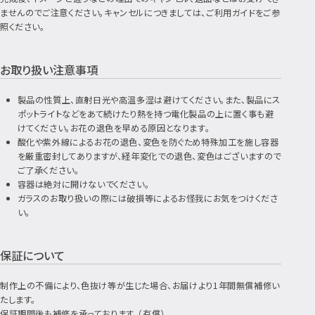
ませんのでご注意ください。キャンセルにつきましては、ご利用ガイドをご参
照ください。
お取り扱い注意事項
製品の性質上、直射日光や高温多湿は避けてください。また、製品にス
ポットライトなどをあて続けたり熱を持つ電化製品の上に置く事も避
けてください。お花の退色を早める原因となります。
酸化や紫外線によるお花の退色、変色を防ぐため特殊加工を施し容器
を厳重密封してありますが、経年変化での退色、変色はございますので
ご了承ください。
容器は絶対に開けないでください。
ガラスのお取り扱いの際には破損等によるお怪我にお気をつけくださ
い。
保証について
制作上の不備により、色抜け等が生じた場合、お届けより1年間無償補修い
たします。
保証期間後も補修を承っております。（有償）