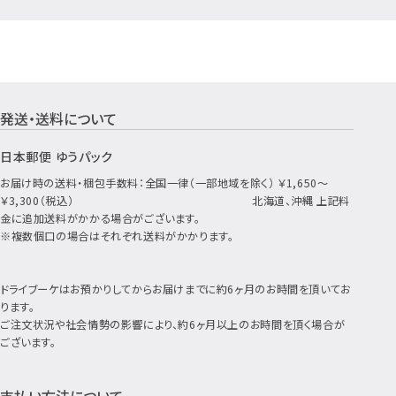
発送・送料について
ショッピングガイド
日本郵便 ゆうパック
お届け時の送料・梱包手数料：全国一律（一部地域を除く） ￥1,650～
￥3,300（税込） 北海道、沖縄 上記料
金に追加送料がかかる場合がございます。
※複数個口の場合はそれぞれ送料がかかります。
ドライブーケはお預かりしてからお届けまでに約6ヶ月のお時間を頂いてお
ります。
ご注文状況や社会情勢の影響により、約6ヶ月以上のお時間を頂く場合が
ございます。