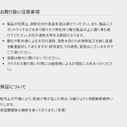
お取り扱い注意事項
製品の性質上、直射日光や高温多湿は避けてください。また、製品にス
ポットライトなどをあて続けたり熱を持つ電化製品の上に置く事も避
けてください。お花の退色を早める原因となります。
酸化や紫外線によるお花の退色、変色を防ぐため特殊加工を施し容器
を厳重密封してありますが、経年変化での退色、変色はございますので
ご了承ください。
容器は絶対に開けないでください。
ガラスのお取り扱いの際には破損等によるお怪我にお気をつけくださ
い。
保証について
制作上の不備により、色抜け等が生じた場合、お届けより1年間無償補修い
たします。
保証期間後も補修を承っております。（有償）